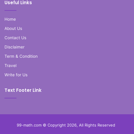
Useful Links
Home
About Us
Contact Us
Disclaimer
Term & Condition
Travel
Write for Us
Text Footer Link
99-math.com © Copyright 2026, All Rights Reserved