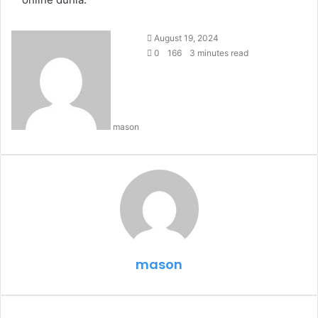
Send
August 19, 2024
an
0
166
3 minutes read
email
mason
mason