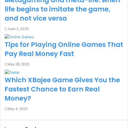
Metagaming and meta-life: when
life begins to imitate the game,
and not vice versa
June 3, 2025
Tips for Playing Online Games That
Pay Real Money Fast
May 28, 2025
Which XBajee Game Gives You the
Fastest Chance to Earn Real
Money?
May 4, 2025