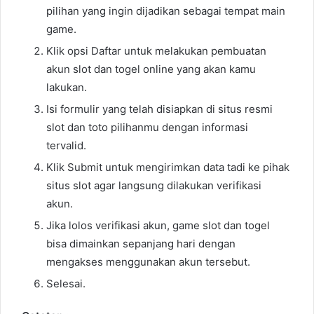
pilihan yang ingin dijadikan sebagai tempat main
game.
Klik opsi Daftar untuk melakukan pembuatan
akun slot dan togel online yang akan kamu
lakukan.
Isi formulir yang telah disiapkan di situs resmi
slot dan toto pilihanmu dengan informasi
tervalid.
Klik Submit untuk mengirimkan data tadi ke pihak
situs slot agar langsung dilakukan verifikasi
akun.
Jika lolos verifikasi akun, game slot dan togel
bisa dimainkan sepanjang hari dengan
mengakses menggunakan akun tersebut.
Selesai.