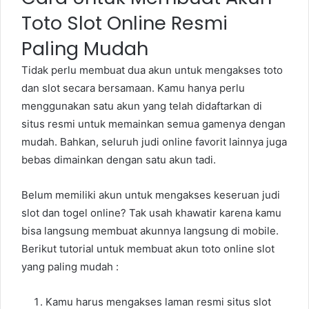
Toto Slot Online Resmi
Paling Mudah
Tidak perlu membuat dua akun untuk mengakses toto
dan slot secara bersamaan. Kamu hanya perlu
menggunakan satu akun yang telah didaftarkan di
situs resmi untuk memainkan semua gamenya dengan
mudah. Bahkan, seluruh judi online favorit lainnya juga
bebas dimainkan dengan satu akun tadi.
Belum memiliki akun untuk mengakses keseruan judi
slot dan togel online? Tak usah khawatir karena kamu
bisa langsung membuat akunnya langsung di mobile.
Berikut tutorial untuk membuat akun toto online slot
yang paling mudah :
Kamu harus mengakses laman resmi situs slot