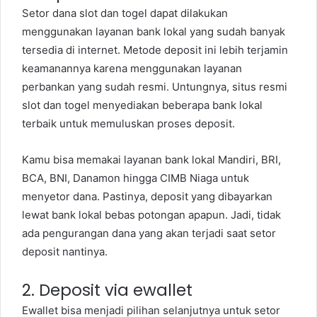
Setor dana slot dan togel dapat dilakukan
menggunakan layanan bank lokal yang sudah banyak
tersedia di internet. Metode deposit ini lebih terjamin
keamanannya karena menggunakan layanan
perbankan yang sudah resmi. Untungnya, situs resmi
slot dan togel menyediakan beberapa bank lokal
terbaik untuk memuluskan proses deposit.
Kamu bisa memakai layanan bank lokal Mandiri, BRI,
BCA, BNI, Danamon hingga CIMB Niaga untuk
menyetor dana. Pastinya, deposit yang dibayarkan
lewat bank lokal bebas potongan apapun. Jadi, tidak
ada pengurangan dana yang akan terjadi saat setor
deposit nantinya.
2. Deposit via ewallet
Ewallet bisa menjadi pilihan selanjutnya untuk setor