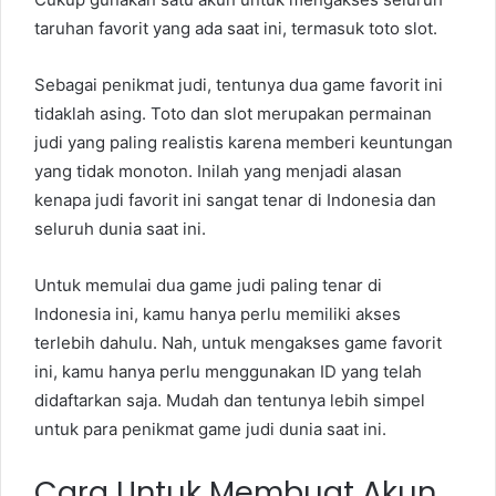
taruhan favorit yang ada saat ini, termasuk toto slot.
Sebagai penikmat judi, tentunya dua game favorit ini
tidaklah asing. Toto dan slot merupakan permainan
judi yang paling realistis karena memberi keuntungan
yang tidak monoton. Inilah yang menjadi alasan
kenapa judi favorit ini sangat tenar di Indonesia dan
seluruh dunia saat ini.
Untuk memulai dua game judi paling tenar di
Indonesia ini, kamu hanya perlu memiliki akses
terlebih dahulu. Nah, untuk mengakses game favorit
ini, kamu hanya perlu menggunakan ID yang telah
didaftarkan saja. Mudah dan tentunya lebih simpel
untuk para penikmat game judi dunia saat ini.
Cara Untuk Membuat Akun