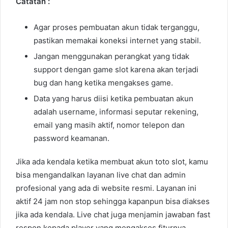
Catatan :
Agar proses pembuatan akun tidak terganggu,
pastikan memakai koneksi internet yang stabil.
Jangan menggunakan perangkat yang tidak
support dengan game slot karena akan terjadi
bug dan hang ketika mengakses game.
Data yang harus diisi ketika pembuatan akun
adalah username, informasi seputar rekening,
email yang masih aktif, nomor telepon dan
password keamanan.
Jika ada kendala ketika membuat akun toto slot, kamu
bisa mengandalkan layanan live chat dan admin
profesional yang ada di website resmi. Layanan ini
aktif 24 jam non stop sehingga kapanpun bisa diakses
jika ada kendala. Live chat juga menjamin jawaban fast
respon kepada player yang mengakses fiturnya.