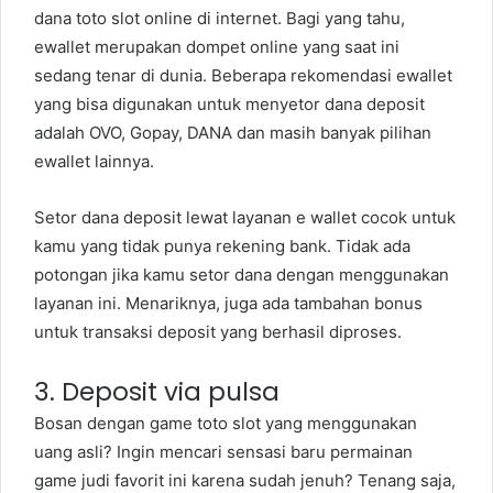
dana toto slot online di internet. Bagi yang tahu,
ewallet merupakan dompet online yang saat ini
sedang tenar di dunia. Beberapa rekomendasi ewallet
yang bisa digunakan untuk menyetor dana deposit
adalah OVO, Gopay, DANA dan masih banyak pilihan
ewallet lainnya.
Setor dana deposit lewat layanan e wallet cocok untuk
kamu yang tidak punya rekening bank. Tidak ada
potongan jika kamu setor dana dengan menggunakan
layanan ini. Menariknya, juga ada tambahan bonus
untuk transaksi deposit yang berhasil diproses.
3. Deposit via pulsa
Bosan dengan game toto slot yang menggunakan
uang asli? Ingin mencari sensasi baru permainan
game judi favorit ini karena sudah jenuh? Tenang saja,