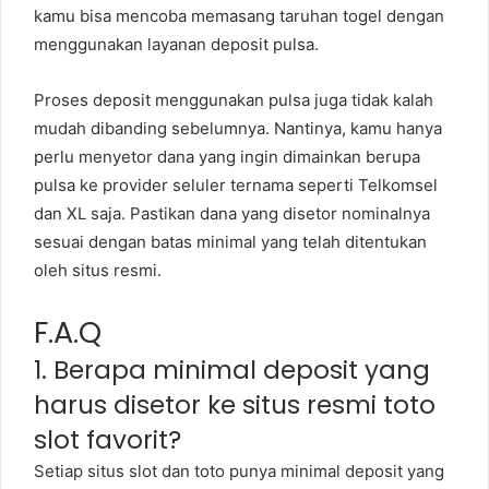
kamu bisa mencoba memasang taruhan togel dengan
menggunakan layanan deposit pulsa.
Proses deposit menggunakan pulsa juga tidak kalah
mudah dibanding sebelumnya. Nantinya, kamu hanya
perlu menyetor dana yang ingin dimainkan berupa
pulsa ke provider seluler ternama seperti Telkomsel
dan XL saja. Pastikan dana yang disetor nominalnya
sesuai dengan batas minimal yang telah ditentukan
oleh situs resmi.
F.A.Q
1. Berapa minimal deposit yang
harus disetor ke situs resmi toto
slot favorit?
Setiap situs slot dan toto punya minimal deposit yang